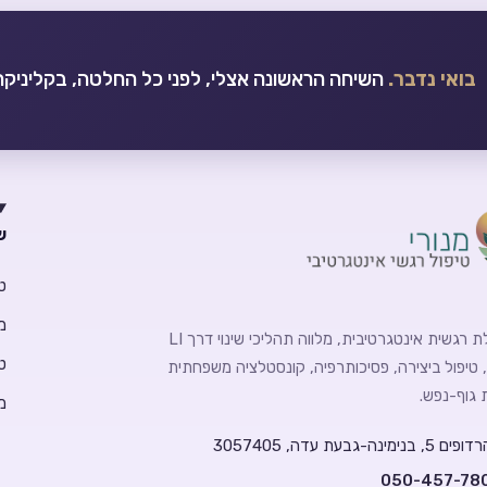
בואי נדבר.
השיחה הראשונה אצלי, לפני כל החלטה, בקליניקה 
ש
ט
מ
מטפלת רגשית אינטגרטיבית, מלווה תהליכי שינוי דרך LI
טי
CBT, טיפול ביצירה, פסיכותרפיה, קונסטלציה משפחתית
ת גוף-נפש.
מ
5, בנימינה-גבעת עדה, 3057405
050-457-78